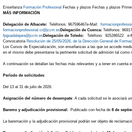
Enseñanza
Formación Profesional
Fechas y plazos Fechas y plazos Primer 
MÁS INFORMACIÓN
Delegación de Albacete:
Teléfonos: 967596467e-Mail:
formacionprofesi
formacionprofesional.cr@jccm.es
Delegación de Cuenca:
Teléfonos: 9691
fpguadalajara@jccm.es
Delegación de Toledo:
Teléfono: 925286522 e-
Convocatoria
Resolución de 25/05/2026, de la Dirección General de Formac
Los Cursos de Especialización, son enseñanzas a las que se accede mediant
en el mismo debe presentarse la pertinente solicitud de admisión tal como r
A continuación se detallan las fechas más relevantes y a tener en cuenta en
Período de solicitudes
:
Del 13 al 31 de julio de 2026.
Asignación del número de desempate
: A cada solicitud se le asociará u
Baremo y adjudicación provisional:
Publicado con fecha de
8 de septi
La baremación y la adjudicación provisional podrán ser objeto de reclamaci