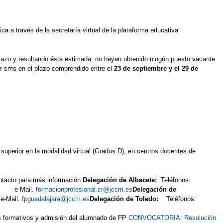
ca a través de la secretaría virtual de la plataforma educativa
 plazo y resultando ésta estimada, no hayan obtenido ningún puesto vacante
or sms en el plazo comprendido entre el
23 de septiembre y el 29 de
uperior en la modalidad virtual (Grados D), en centros docentes de
ontacto para más información
Delegación de Albacete:
Teléfonos:
55 e-Mail.
formacionprofesional.cr@jccm.es
Delegación de
-Mail.
fpguadalajara@jccm.es
Delegación de Toledo:
Teléfonos:
s formativos y admisión del alumnado de FP
CONVOCATORIA: Resolución