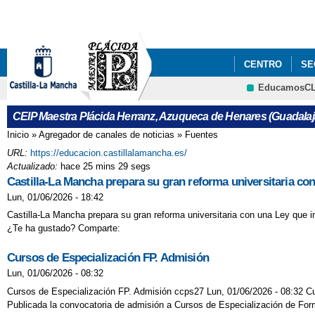
CENTRO
SE
EducamosC
CEIP Maestra Plácida Herranz, Azuqueca de Henares (Guadalaj
Inicio
»
Agregador de canales de noticias
»
Fuentes
Se encuentra usted aquí
URL:
https://educacion.castillalamancha.es/
Actualizado:
hace 25 mins 29 segs
Castilla-La Mancha prepara su gran reforma universitaria c
Lun, 01/06/2026 - 18:42
Castilla-La Mancha prepara su gran reforma universitaria con una Ley que 
¿Te ha gustado? Comparte:
Cursos de Especialización FP. Admisión
Lun, 01/06/2026 - 08:32
Cursos de Especialización FP. Admisión ccps27 Lun, 01/06/2026 - 08:32 C
Publicada la convocatoria de admisión a Cursos de Especialización de For