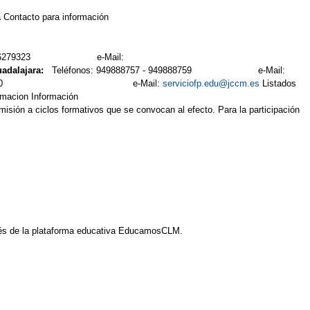
 Contacto para información
64 - 926279323 e-Mail:
uadalajara:
Teléfonos: 949888757 - 949888759 e-Mail:
 925247400 e-Mail:
serviciofp.edu@jccm.es
Listados
rmacion Información
sión a ciclos formativos que se convocan al efecto. Para la participación
és de la plataforma educativa EducamosCLM.