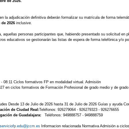
bre de 2026.
n la adjudicación definitiva deberán formalizar su matrícula de forma telemáti
e de 2026
inclusive.
iva, aquellas personas participantes que, habiendo presentado su solicitud en
ros educativos se gestionarán las listas de espera de forma telefónica y/o p
 - 08:11 Ciclos formativos FP en modalidad virtual. Admisión
27 en ciclos formativos de Formación Profesional de grado medio y de grado s
tudes Desde 13 de Julio de 2026 hasta 31 de Julio de 2026 Guías y ayuda C
ación de Ciudad Real:
Teléfonos: 926279064 - 926279323 - 9262766
egación de Guadalajara:
Teléfonos: 949888757 - 949888759 e
serviciofp.edu@jccm.es
Informacion relacionada Normativa Admisión a ciclo