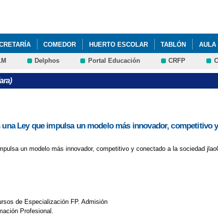
Pasar al
contenido
principal
CRETARÍA
COMEDOR
HUERTO ESCOLAR
TABLÓN
AULA
LM
Delphos
Portal Educación
CRFP
C
ara)
on una Ley que impulsa un modelo más innovador, competitivo y
impulsa un modelo más innovador, competitivo y conectado a la sociedad jlao
ursos de Especialización FP. Admisión
mación Profesional.