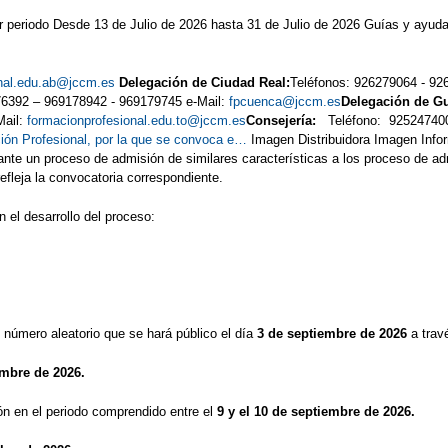
periodo Desde 13 de Julio de 2026 hasta 31 de Julio de 2026 Guías y ayuda
onal.edu.ab@jccm.es
Delegación de Ciudad Real:
Teléfonos: 9262790
76392 – 969178942 - 969179745 e-Mail:
fpcuenca@jccm.es
Delegación de G
Mail:
formacionprofesional.edu.to@jccm.es
Consejería:
Teléfono:
ión Profesional, por la que se convoca e…
Imagen Distribuidora Imagen Info
e un proceso de admisión de similares características a los proceso de admi
efleja la convocatoria correspondiente.
 el desarrollo del proceso:
n número aleatorio que se hará público el día
3 de septiembre de 2026
a trav
embre de 2026.
ón en el periodo comprendido entre el
9 y el 10 de septiembre de 2026.