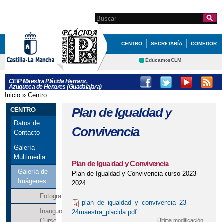
Pasar al
contenido
Search this site
Formulario de
principal
búsqueda
CENTRO
SECRETARÍA
COMEDOR
HUERTO ESCOLAR
TABLÓN
EducamosCLM
Delphos
AULA DEL FUTURO
CEIP Maestra Plácida Herranz,
Azuqueca de Henares (Guadalajara)
Portal Educación
Inicio
»
Centro
Se encuentra usted aquí
CRFP
Contacto
Plan de Igualdad y
CENTRO
Datos de
Convivencia
Contacto
Galería
Multimedia
Plan de Igualdad y Convivencia
Galería de
Plan de Igualdad y Convivencia curso 2023-
Imágenes
2024
Fotografías
plan_de_igualdad_y_convivencia_23-
Inauguración
24maestra_placida.pdf
Curso
Última modificación: