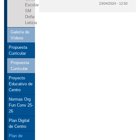
23/04/2024 - 12:50
Escolar
SM
Doña
Letizia
Galería de
Vídeos
Propuesta
Curricular
Propuesta
Curricular
Proyecto
Educativo de
Centro
Normas Org
Fun Conv 25-
26
Plan Digital
de Centro
Plan de