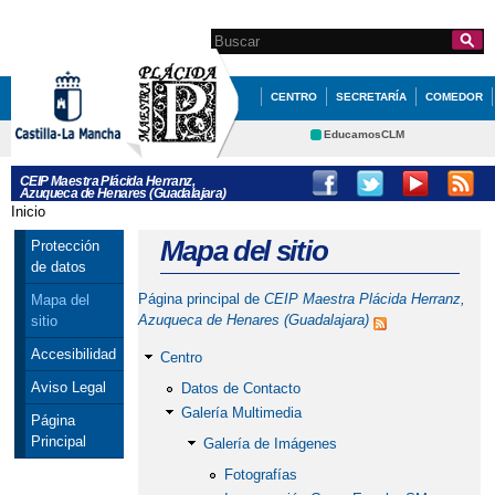
Pasar al
contenido
Search this site
Formulario de
principal
búsqueda
CENTRO
SECRETARÍA
COMEDOR
HUERTO ESCOLAR
TABLÓN
EducamosCLM
Delphos
AULA DEL FUTURO
CEIP Maestra Plácida Herranz,
Azuqueca de Henares (Guadalajara)
Portal Educación
Inicio
Se encuentra usted aquí
CRFP
Contacto
Mapa del sitio
Protección
de datos
Página principal de
CEIP Maestra Plácida Herranz,
Mapa del
Azuqueca de Henares (Guadalajara)
sitio
Accesibilidad
Centro
Aviso Legal
Datos de Contacto
Galería Multimedia
Página
Principal
Galería de Imágenes
Fotografías