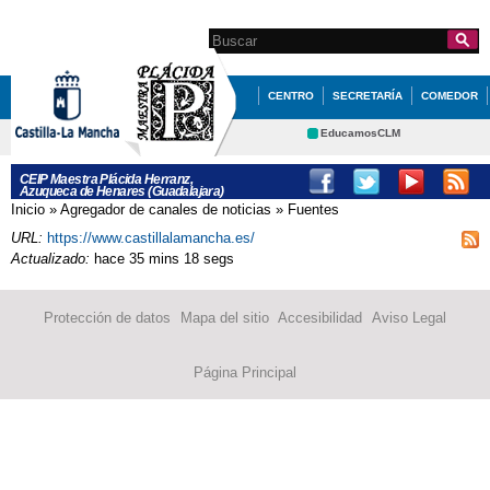
Pasar al
contenido
Search this site
Formulario de
principal
búsqueda
CENTRO
SECRETARÍA
COMEDOR
HUERTO ESCOLAR
TABLÓN
EducamosCLM
Delphos
AULA DEL FUTURO
CEIP Maestra Plácida Herranz,
Azuqueca de Henares (Guadalajara)
Portal Educación
Inicio
»
Agregador de canales de noticias
»
Fuentes
Se encuentra usted aquí
CRFP
Contacto
URL:
https://www.castillalamancha.es/
Actualizado:
hace 35 mins 18 segs
Protección de datos
Mapa del sitio
Accesibilidad
Aviso Legal
Página Principal