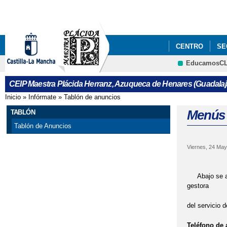
CENTRO
SE
EducamosC
CEIP Maestra Plácida Herranz, Azuqueca de Henares (Guadalaj
Inicio
»
Infórmate
»
Tablón de anuncios
Se encuentra usted aquí
Menús y
TABLÓN
Tablón de Anuncios
Viernes, 24 May
Abajo se ad
gestora
del servicio 
Teléfono de 