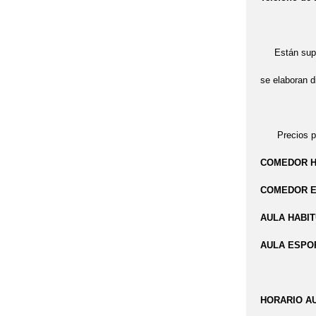
Están superv
se elaboran d
Precios pa
COMEDOR HA
COMEDOR ES
AULA HABITU
AULA ESPORÁ
HORARIO AUL