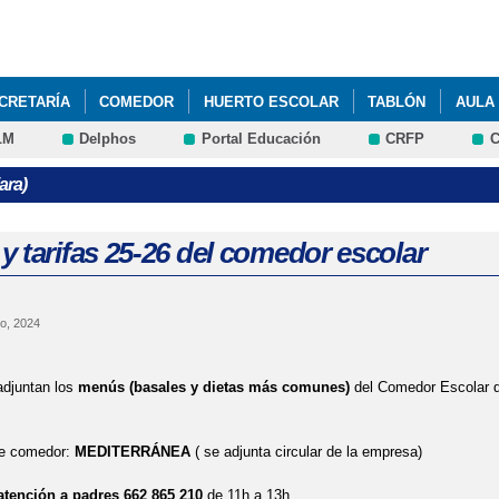
Pasar al
contenido
principal
CRETARÍA
COMEDOR
HUERTO ESCOLAR
TABLÓN
AULA
LM
Delphos
Portal Educación
CRFP
C
ara)
 tarifas 25-26 del comedor escolar
o, 2024
juntan los
menús (basales y dietas más comunes)
del Comedor Escolar q
de comedor:
MEDITERRÁNEA
( se adjunta circular de la empresa)
atención a padres 662 865 210
de 11h a 13h