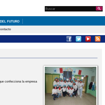
Search this site
Formulario de
búsqueda
 DEL FUTURO
ontacto
ue confecciona la empresa