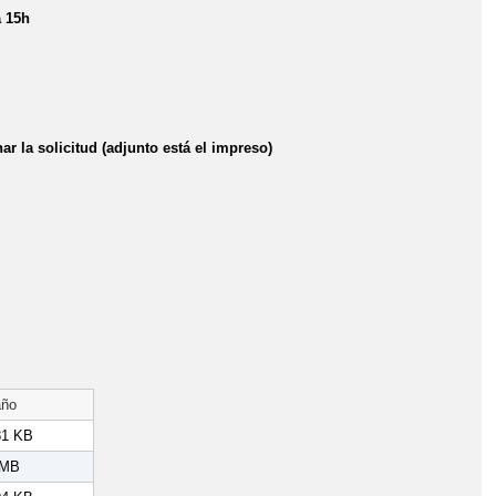
 15h
llenar la solicitud (adjunto está el impreso)
ño
81 KB
 MB